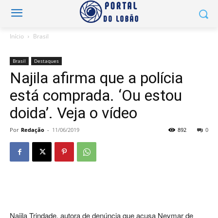
Início
Brasil
Brasil
Destaques
Najila afirma que a polícia
está comprada. ‘Ou estou
doida’. Veja o vídeo
Por
Redação
-
11/06/2019
892
0
Najila Trindade, autora de denúncia que acusa Neymar de