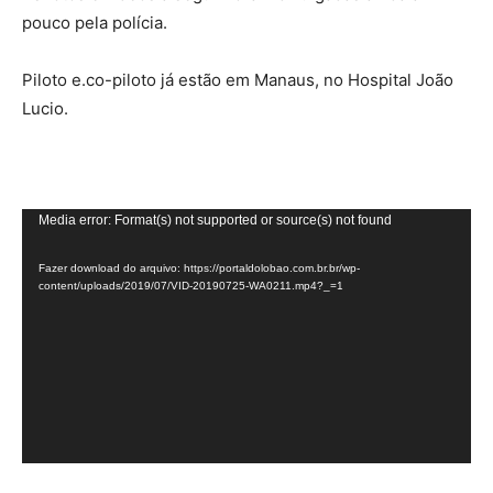
pouco pela polícia.
Piloto e.co-piloto já estão em Manaus, no Hospital João
Lucio.
Tocador
Media error: Format(s) not supported or source(s) not found
de
Fazer download do arquivo: https://portaldolobao.com.br.br/wp-
vídeo
content/uploads/2019/07/VID-20190725-WA0211.mp4?_=1