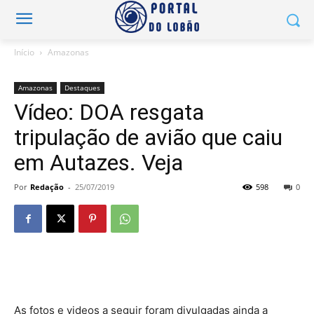
Início
Amazonas
Amazonas
Destaques
Vídeo: DOA resgata
tripulação de avião que caiu
em Autazes. Veja
Por
Redação
-
25/07/2019
598
0
As fotos e videos a seguir foram divulgadas ainda a