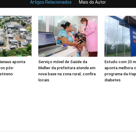
Artigos Relacionados
Mais do Autor
Manaus aponta
Serviço móvel de Saúde da
Estudo com 23 mi
tos pós-
Mulher da prefeitura atende em
aponta melhora c
stireno
nova base na zona rural; confira
programa da Hap
locais
diabetes