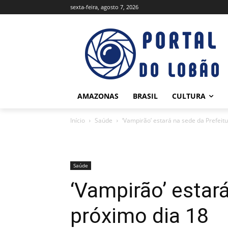
sexta-feira, agosto 7, 2026
AMAZONAS
BRASIL
CULTURA
Início
Saúde
‘Vampirão’ estará na sede da Prefei
Saúde
‘Vampirão’ estar
próximo dia 18