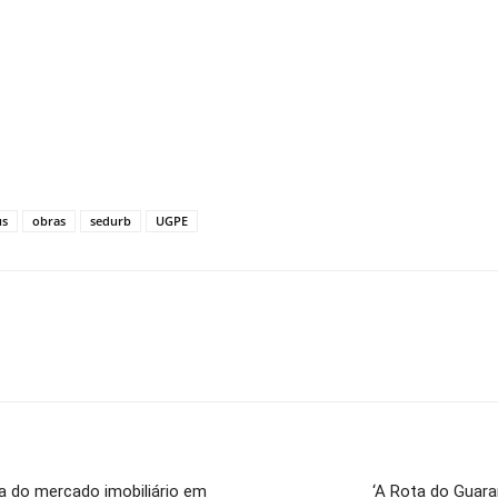
us
obras
sedurb
UGPE
 do mercado imobiliário em
‘A Rota do Guara