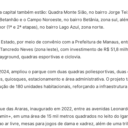
a capital também estão: Quadra Monte Sião, no bairro Jorge Tei
 Betanhão e o Campo Noroeste, no bairro Betânia, zona sul, al
r (1ª e 2ª etapas), no bairro Lago Azul, zona norte.
o Estado, por meio de convênio com a Prefeitura de Manaus, e
e Tancredo Neves (zona leste), com investimento de R$ 51,8 mil
yground, quadras esportivas e ciclovia.
024, ampliou o parque com duas quadras poliesportivas, duas qu
os, quiosques, estacionamento e área administrativa. O proje
rução de 180 unidades habitacionais, reforçando a infraestrutur
que das Araras, inaugurado em 2022, entre as avenidas Leonard
amin+, em uma área de 15 mil metros quadrados no leito do Ig
o ar livre, mesas para jogos de dama e xadrez, além de uma tri