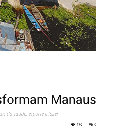
nsformam Manaus
s da saúde, esporte e lazer
170
0