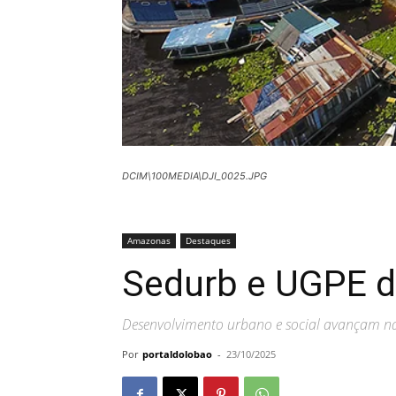
DCIM\100MEDIA\DJI_0025.JPG
Amazonas
Destaques
Sedurb e UGPE 
Desenvolvimento urbano e social avançam na c
Por
portaldolobao
-
23/10/2025