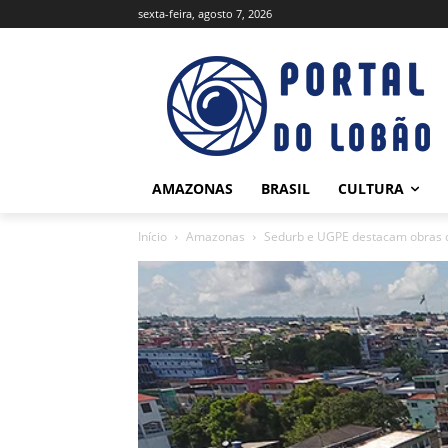
sexta-feira, agosto 7, 2026
AMAZONAS
BRASIL
CULTURA
Início
Amazonas
Sedurb e UGPE destacam obras