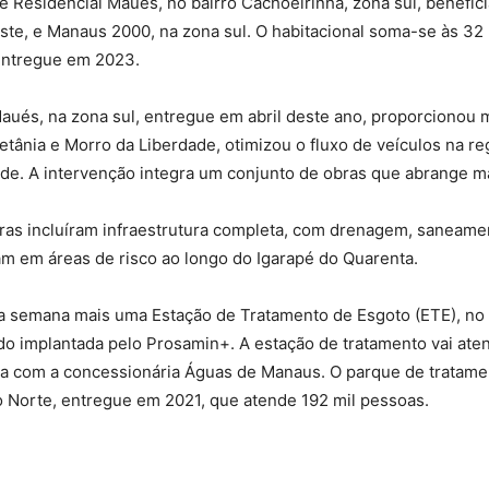
e Residencial Maués, no bairro Cachoeirinha, zona sul, benefic
ste, e Manaus 2000, na zona sul. O habitacional soma-se às 32
 entregue em 2023.
 Maués, na zona sul, entregue em abril deste ano, proporcionou
s Betânia e Morro da Liberdade, otimizou o fluxo de veículos na
idade. A intervenção integra um conjunto de obras que abrange m
ras incluíram infraestrutura completa, com drenagem, saneamen
iam em áreas de risco ao longo do Igarapé do Quarenta.
semana mais uma Estação de Tratamento de Esgoto (ETE), no ba
do implantada pelo Prosamin+. A estação de tratamento vai ate
ria com a concessionária Águas de Manaus. O parque de tratamen
 Norte, entregue em 2021, que atende 192 mil pessoas.