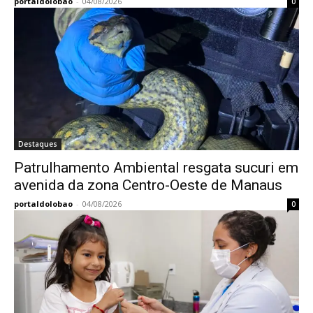
portaldolobao
-
04/08/2026
0
Destaques
Patrulhamento Ambiental resgata sucuri em
avenida da zona Centro-Oeste de Manaus
portaldolobao
-
04/08/2026
0