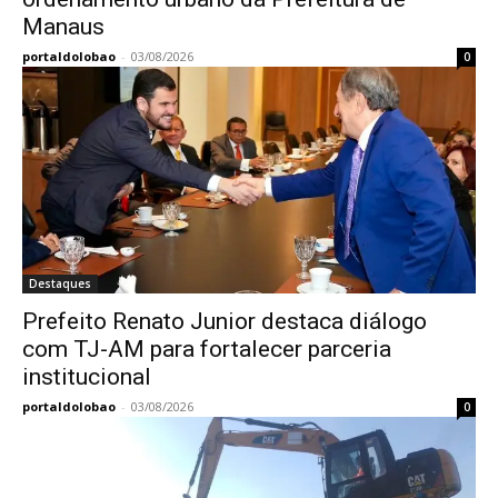
Manaus
portaldolobao
-
03/08/2026
0
Destaques
Prefeito Renato Junior destaca diálogo
com TJ-AM para fortalecer parceria
institucional
portaldolobao
-
03/08/2026
0