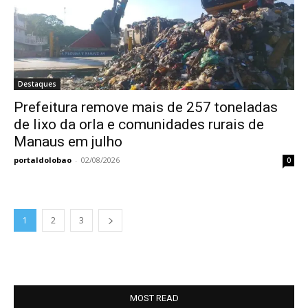
Destaques
Prefeitura remove mais de 257 toneladas
de lixo da orla e comunidades rurais de
Manaus em julho
portaldolobao
-
02/08/2026
0
1
2
3
MOST READ