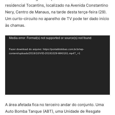
residencial Tocantins, localizado na Avenida Constantino
Nery, Centro de Manaus, na tarde desta terça-feira (29).
Um curto-circuito no aparelho de TV pode ter dado início
às chamas.
Tocador
Media error: Format(s) not supported or source(s) not found
de
Fazer download do arquivo: https://portaldolobao.com.br.br/wp-
vídeo
content/uploads/2019/10/VID-20191029-WA0161.mp4?_=1
A área afetada fica no terceiro andar do conjunto. Uma
Auto Bomba Tanque (ABT), uma Unidade de Resgate