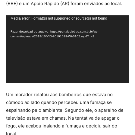
(BBE) e um Apoio Rápido (AR) foram enviados ao local.
Tocador
Media error: Format(s) not supported or source(s) not found
de
Fazer download do arquivo: https://portaldolobao.com.br.br/wp-
vídeo
content/uploads/2019/10/VID-20191029-WA0162.mp4?_=2
Um morador relatou aos bombeiros que estava no
cômodo ao lado quando percebeu uma fumaça se
espalhando pelo ambiente. Segundo ele, o aparelho de
televisão estava em chamas. Na tentativa de apagar o
fogo, ele acabou inalando a fumaça e decidiu sair do
local.