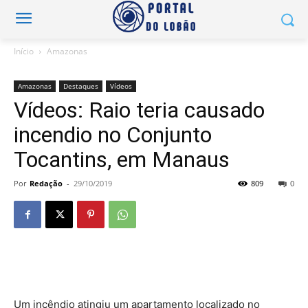
Início
Amazonas
Amazonas
Destaques
Vídeos
Vídeos: Raio teria causado
incendio no Conjunto
Tocantins, em Manaus
Por
Redação
-
29/10/2019
809
0
Um incêndio atingiu um apartamento localizado no