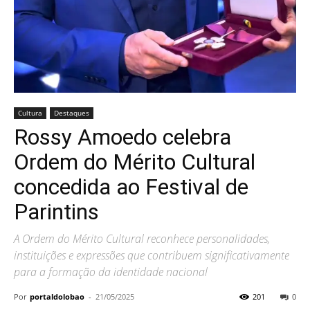
Cultura
Destaques
Rossy Amoedo celebra
Ordem do Mérito Cultural
concedida ao Festival de
Parintins
A Ordem do Mérito Cultural reconhece personalidades,
instituições e expressões que contribuem significativamente
para a formação da identidade nacional
Por
portaldolobao
-
21/05/2025
201
0