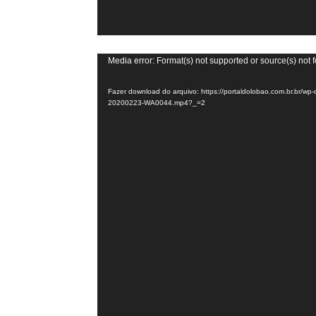
Tocador
Media error: Format(s) not supported or source(s) not 
de
Fazer download do arquivo: https://portaldolobao.com.br.br/wp
vídeo
20200223-WA0044.mp4?_=2