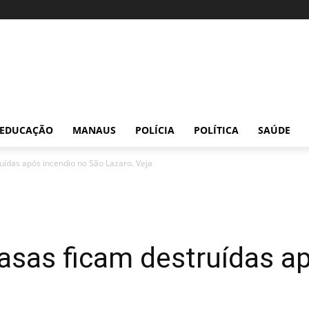
EDUCAÇÃO
MANAUS
POLÍCIA
POLÍTICA
SAÚDE
uídas após incendio no São Lazaro. Veja
asas ficam destruídas ap