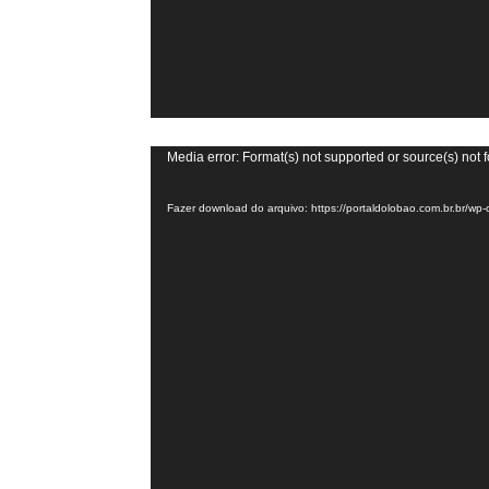
Tocador
Media error: Format(s) not supported or source(s) not 
de
Fazer download do arquivo: https://portaldolobao.com.br.br
vídeo