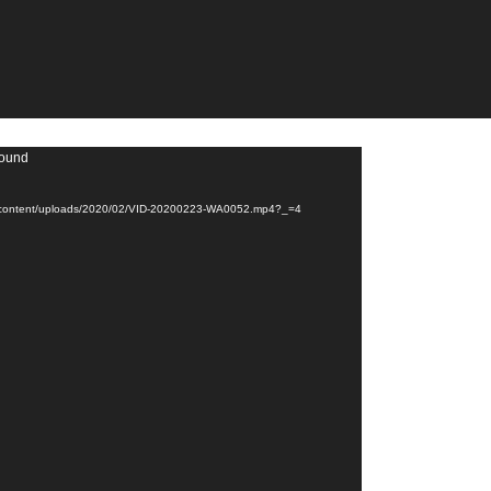
found
/wp-content/uploads/2020/02/VID-20200223-WA0052.mp4?_=4