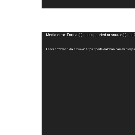
Tocador
Media error: Format(s) not supported or source(s) not 
de
Fazer download do arquivo: https://portaldolobao.com.br.br
vídeo