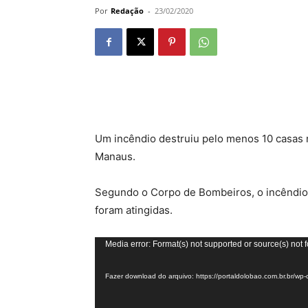
Por
Redação
-
23/02/2020
Um incêndio destruiu pelo menos 10 casas n
Manaus.
Segundo o Corpo de Bombeiros, o incêndio 
foram atingidas.
Tocador
Media error: Format(s) not supported or source(s) not 
de
Fazer download do arquivo: https://portaldolobao.com.br.br
vídeo