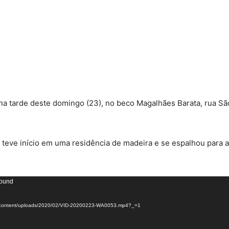
a tarde deste domingo (23), no beco Magalhães Barata, rua São
teve início em uma residência de madeira e se espalhou para 
found
/wp-content/uploads/2020/02/VID-20200223-WA0053.mp4?_=1