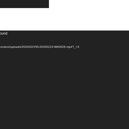
found
/wp-content/uploads/2020/02/VID-20200223-WA0028.mp4?_=3