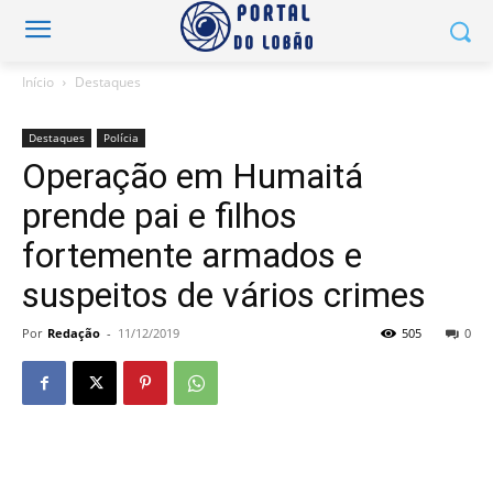
Início
Destaques
Destaques
Polícia
Operação em Humaitá
prende pai e filhos
fortemente armados e
suspeitos de vários crimes
Por
Redação
-
11/12/2019
505
0