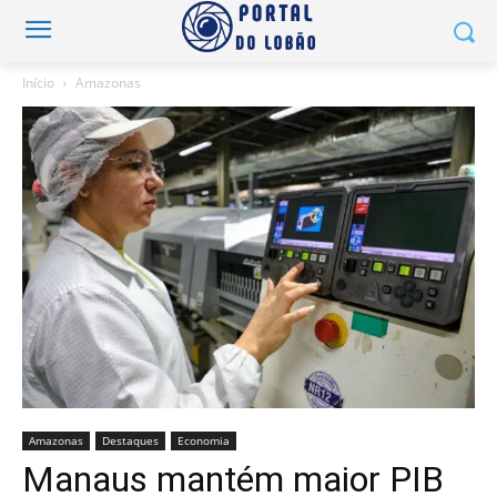
Início
Amazonas
Amazonas
Destaques
Economia
Manaus mantém maior PIB