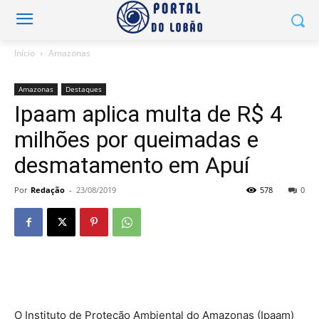
Início
Amazonas
Amazonas
Destaques
Ipaam aplica multa de R$ 4
milhões por queimadas e
desmatamento em Apuí
Por
Redação
-
23/08/2019
578
0
O Instituto de Proteção Ambiental do Amazonas (Ipaam)