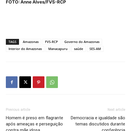
FOTO: Anne Alves/FVS-RCP
TAGS
Amazonas
FVS-RCP
Governo do Amazonas
Interior do Amazonas
Manacapuru
saúde
SES-AM
Previous article
Next article
Homem é preso em flagrante
Democracia e igualdade são
após ameaças e perseguição
temas discutidos durante
contra mãe idosa
conferência