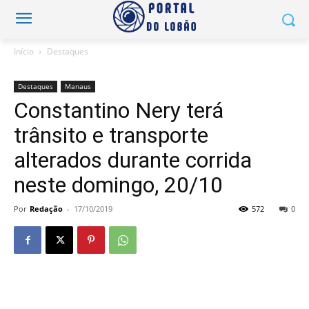
Início
Destaques
Destaques
Manaus
Constantino Nery terá
trânsito e transporte
alterados durante corrida
neste domingo, 20/10
Por
Redação
-
17/10/2019
572
0