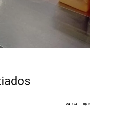
tiados
174
0