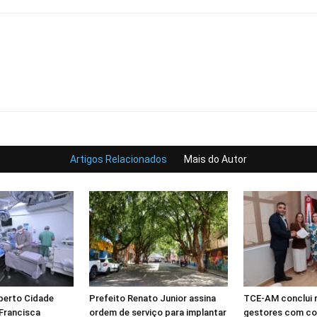
Artigos Relacionados
Mais do Autor
berto Cidade
Prefeito Renato Junior assina
TCE-AM conclui 
 Francisca
ordem de serviço para implantar
gestores com co