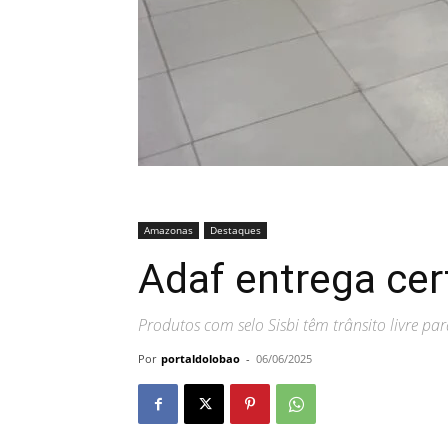
Amazonas
Destaques
Adaf entrega cer
Produtos com selo Sisbi têm trânsito livre p
Por
portaldolobao
-
06/06/2025