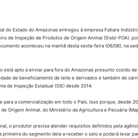
tal do Estado do Amazonas entregou à empresa Fatiare Indústri
leiro de Inspeção de Produtos de Origem Animal (Sisbi-POA), po
ocumento aconteceu na manhã desta sexta-feira (06/06), na se
está apto a enviar para fora do Amazonas presunto cozido de p
unidade de beneficiamento de leite e derivados e também de ca
ema de Inspeção Estadual (SIE) desde 2014.
re para a comercialização em todo o País. Isso porque, desde 2
 de Origem Animal, do Ministério da Agricultura e Pecuária (Map
onal, o produtor precisa atender requisitos definidos pela agênc
 primeira do segmento dela a receber o selo e poderá levar para