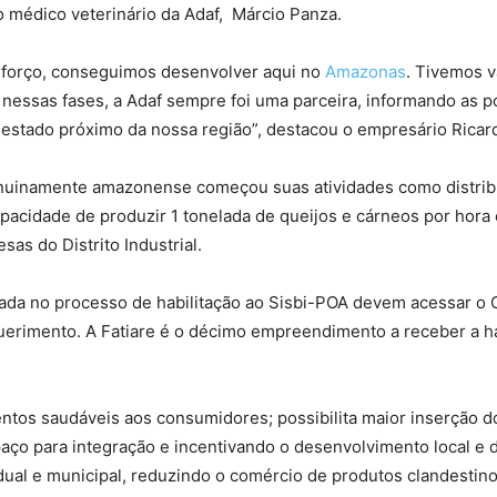
 médico veterinário da Adaf, Márcio Panza.
esforço, conseguimos desenvolver aqui no
Amazonas
. Tivemos v
 nessas fases, a Adaf sempre foi uma parceira, informando as p
 estado próximo da nossa região”, destacou o empresário Rica
nuinamente amazonense começou suas atividades como distribu
capacidade de produzir 1 tonelada de queijos e cárneos por hor
as do Distrito Industrial.
da no processo de habilitação ao Sisbi-POA devem acessar o Of
querimento. A Fatiare é o décimo empreendimento a receber a ha
imentos saudáveis aos consumidores; possibilita maior inserçã
paço para integração e incentivando o desenvolvimento local e d
dual e municipal, reduzindo o comércio de produtos clandestino