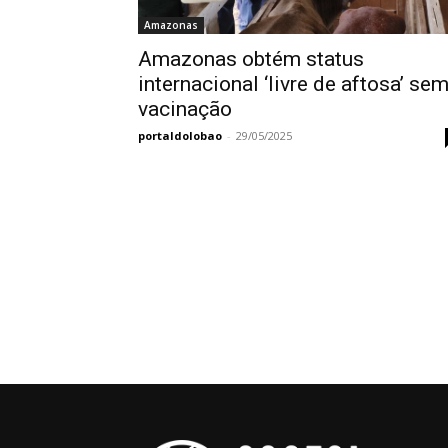
Amazonas
Amazonas obtém status
internacional ‘livre de aftosa’ se
vacinação
portaldolobao
-
29/05/2025