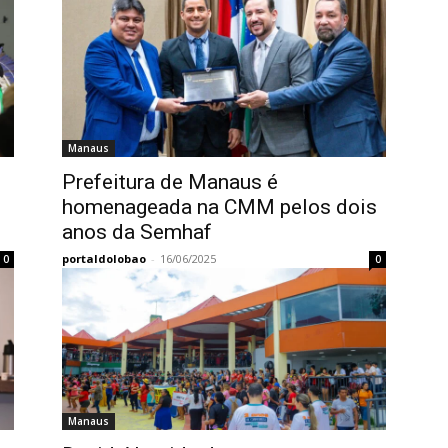
Manaus
Prefeitura de Manaus é
homenageada na CMM pelos dois
anos da Semhaf
portaldolobao
-
16/06/2025
0
0
Manaus