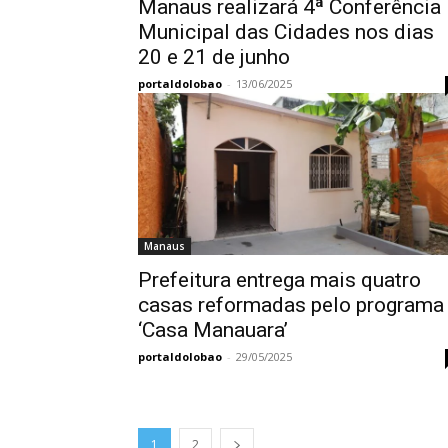
Manaus realizará 4ª Conferência
Municipal das Cidades nos dias
20 e 21 de junho
portaldolobao
-
13/06/2025
Manaus
Prefeitura entrega mais quatro
casas reformadas pelo programa
‘Casa Manauara’
portaldolobao
-
29/05/2025
1
2