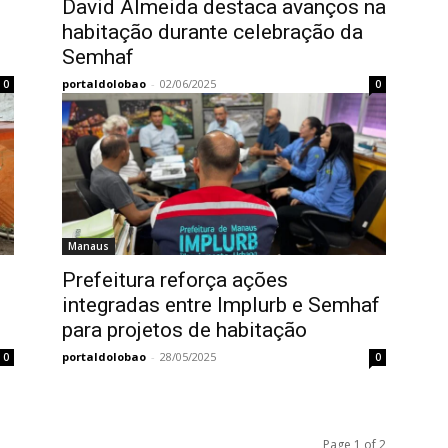
David Almeida destaca avanços na
habitação durante celebração da
Semhaf
portaldolobao
-
02/06/2025
0
0
Manaus
Prefeitura reforça ações
integradas entre Implurb e Semhaf
para projetos de habitação
portaldolobao
-
28/05/2025
0
0
Page 1 of 2