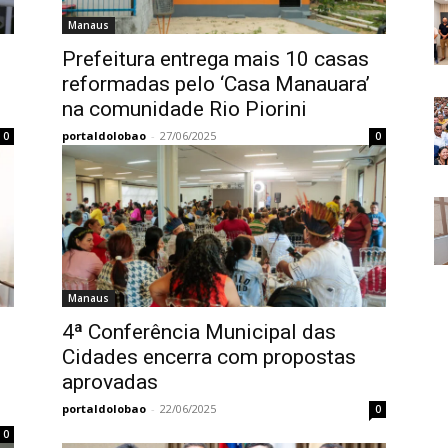
Manaus
Prefeitura entrega mais 10 casas
reformadas pelo ‘Casa Manauara’
na comunidade Rio Piorini
portaldolobao
-
27/06/2025
0
0
Manaus
4ª Conferência Municipal das
Cidades encerra com propostas
aprovadas
portaldolobao
-
22/06/2025
0
0