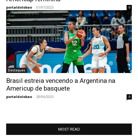
portaldolobao
-
01/07/2025
0
Destaques
Brasil estreia vencendo a Argentina na
Americup de basquete
portaldolobao
-
28/06/2025
0
MOST READ