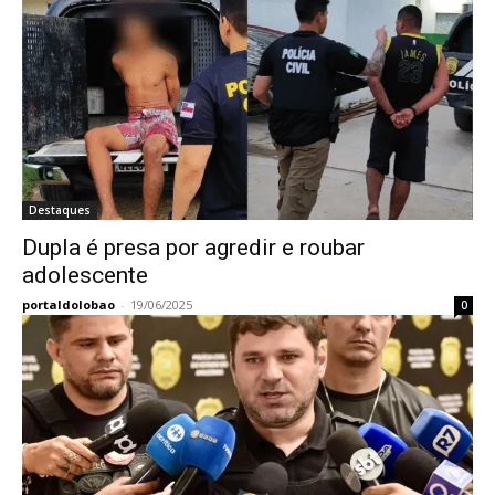
Destaques
Dupla é presa por agredir e roubar
adolescente
portaldolobao
-
19/06/2025
0