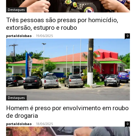
Destaques
Três pessoas são presas por homicídio,
extorsão, estupro e roubo
portaldolobao
-
19/06/2025
0
Destaques
Homem é preso por envolvimento em roubo
de drogaria
portaldolobao
-
18/06/2025
0