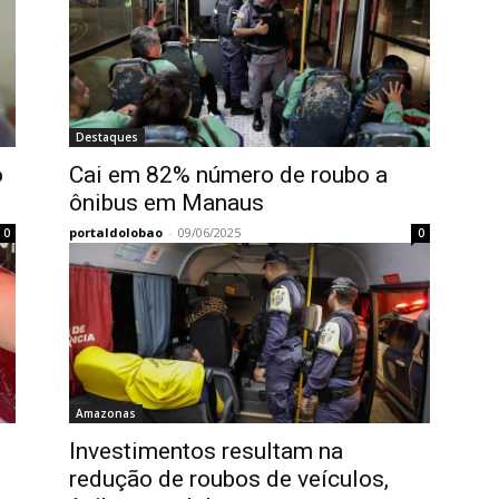
Destaques
o
Cai em 82% número de roubo a
ônibus em Manaus
portaldolobao
-
09/06/2025
0
0
Amazonas
Investimentos resultam na
redução de roubos de veículos,