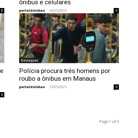
ônibus e celulares
portaldolobao
-
29/05/2025
0
0
Destaques
de
Polícia procura três homens por
roubo a ônibus em Manaus
portaldolobao
-
13/05/2025
0
0
Page 1 of 3