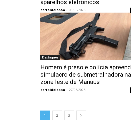
aparelhos eletrônicos
portaldolobao
-
01/06/2025
Destaques
Homem é preso e polícia apreen
simulacro de submetralhadora na
zona leste de Manaus
portaldolobao
-
27/05/2025
1
2
3