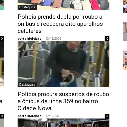
Destaques
Polícia prende dupla por roubo a
ônibus e recupera oito aparelhos
celulares
portaldolobao
-
12/11/2025
0
0
Destaques
Polícia procura suspeitos de roubo
a
a ônibus da linha 359 no bairro
Cidade Nova
portaldolobao
-
17/09/2025
0
0