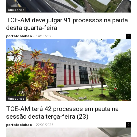
Amazonas
TCE-AM deve julgar 91 processos na pauta
desta quarta-feira
portaldolobao
-
14/10/2025
0
Amazonas
TCE-AM terá 42 processos em pauta na
sessão desta terça-feira (23)
portaldolobao
-
22/09/2025
0