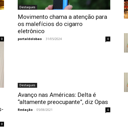
Destaques
Movimento chama a atenção para
os malefícios do cigarro
eletrônico
portaldolobao
-
31/05/2024
0
0
Destaques
Avanço nas Américas: Delta é
“altamente preocupante”, diz Opas
s-
Redação
-
05/08/2021
0
0