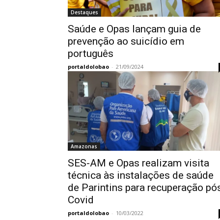
Destaques
Saúde e Opas lançam guia de
prevenção ao suicídio em
português
portaldolobao
-
21/09/2024
Amazonas
SES-AM e Opas realizam visita
técnica às instalações de saúde
de Parintins para recuperação pó
Covid
portaldolobao
-
10/03/2022