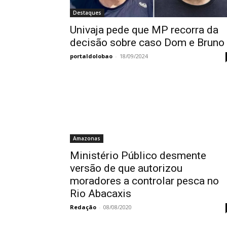
Destaques
Univaja pede que MP recorra da
decisão sobre caso Dom e Bruno
portaldolobao
-
18/09/2024
Amazonas
Ministério Público desmente
versão de que autorizou
moradores a controlar pesca no
Rio Abacaxis
Redação
-
08/08/2020