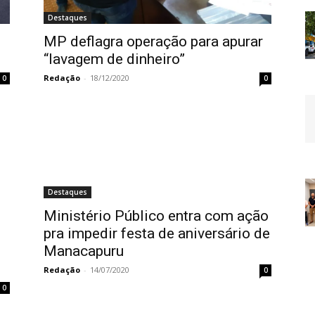
Destaques
MP deflagra operação para apurar
“lavagem de dinheiro”
Redação
-
18/12/2020
0
0
Destaques
Ministério Público entra com ação
pra impedir festa de aniversário de
Manacapuru
Redação
-
14/07/2020
0
0