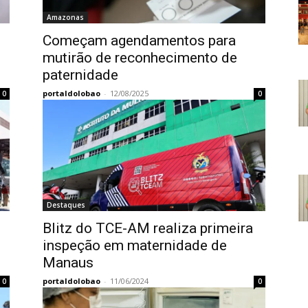
Amazonas
Começam agendamentos para
mutirão de reconhecimento de
paternidade
portaldolobao
-
12/08/2025
0
0
Destaques
Blitz do TCE-AM realiza primeira
inspeção em maternidade de
Manaus
portaldolobao
-
11/06/2024
0
0