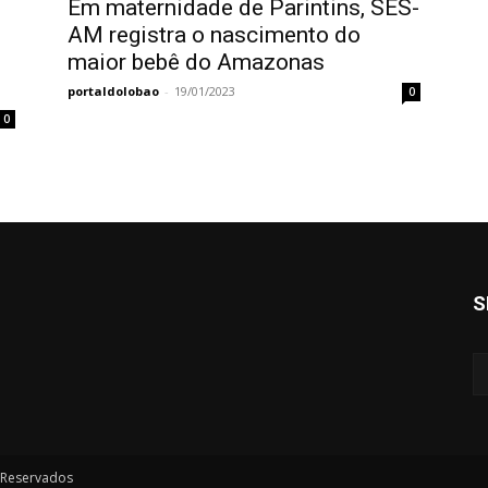
Em maternidade de Parintins, SES-
AM registra o nascimento do
maior bebê do Amazonas
portaldolobao
-
19/01/2023
0
0
S
s Reservados