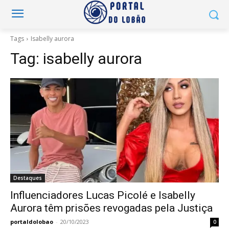
Tags
Isabelly aurora
Tag:
isabelly aurora
Destaques
Influenciadores Lucas Picolé e Isabelly
Aurora têm prisões revogadas pela Justiça
portaldolobao
-
20/10/2023
0