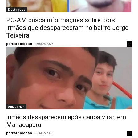
Destaques
PC-AM busca informações sobre dois
irmãos que desapareceram no bairro Jorge
Teixeira
portaldolobao
-
30/05/2023
0
Amazonas
Irmãos desaparecem após canoa virar, em
Manacapuru
portaldolobao
-
23/02/2023
0