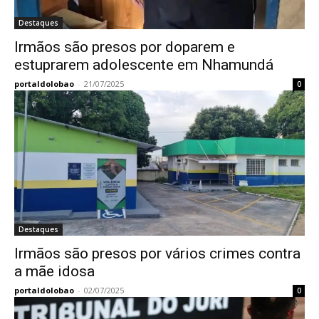
Destaques
Irmãos são presos por doparem e
estuprarem adolescente em Nhamundá
portaldolobao
-
21/07/2025
0
Destaques
Irmãos são presos por vários crimes contra
a mãe idosa
portaldolobao
-
02/07/2025
0