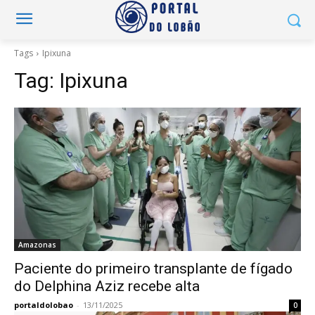
Tags
Ipixuna
Tag:
Ipixuna
Amazonas
Paciente do primeiro transplante de fígado
do Delphina Aziz recebe alta
portaldolobao
-
13/11/2025
0