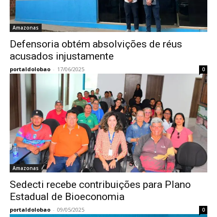
Amazonas
Defensoria obtém absolvições de réus
acusados injustamente
portaldolobao
-
17/06/2025
0
Amazonas
Sedecti recebe contribuições para Plano
Estadual de Bioeconomia
portaldolobao
-
09/05/2025
0