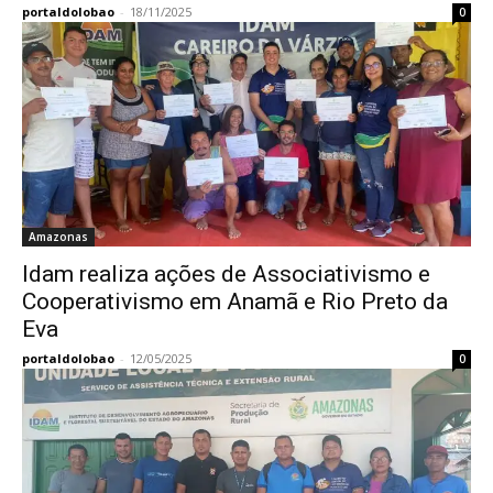
portaldolobao
-
18/11/2025
0
Amazonas
Idam realiza ações de Associativismo e
Cooperativismo em Anamã e Rio Preto da
Eva
portaldolobao
-
12/05/2025
0