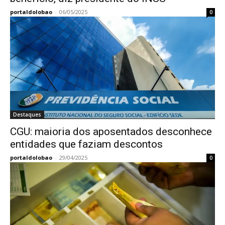
portaldolobao
-
06/05/2025
0
Destaques
CGU: maioria dos aposentados desconhece
entidades que faziam descontos
portaldolobao
-
29/04/2025
0